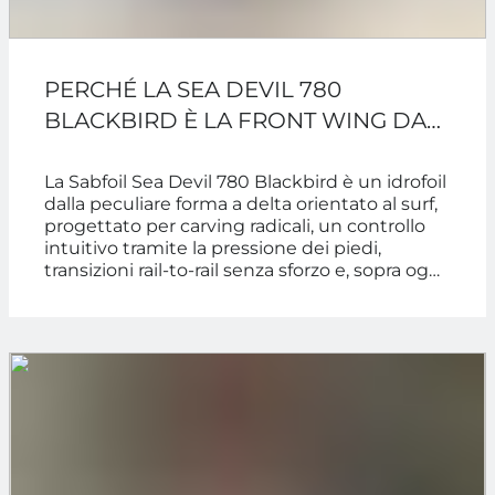
PERCHÉ LA SEA DEVIL 780
BLACKBIRD È LA FRONT WING DA
CARVING PIÙ DIVERTENTE IN
CIRCOLAZIONE
La Sabfoil Sea Devil 780 Blackbird è un idrofoil
dalla peculiare forma a delta orientato al surf,
progettato per carving radicali, un controllo
intuitivo tramite la pressione dei piedi,
transizioni rail-to-rail senza sforzo e, sopra ogni
altra cosa, una progressione accelerata per
ogni livello di rider.