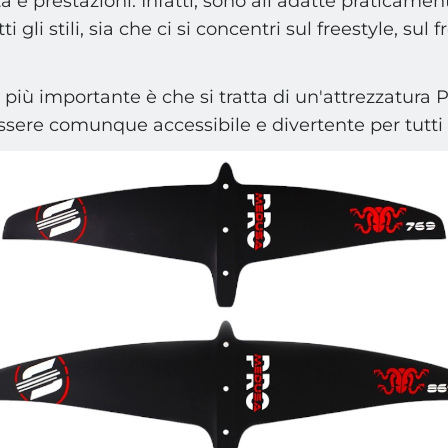
à e prestazioni. Infatti, sono ali adatte praticament
ti gli stili, sia che ci si concentri sul freestyle, sul 
to più importante è che si tratta di un'attrezzatur
ssere comunque accessibile e divertente per tutti 