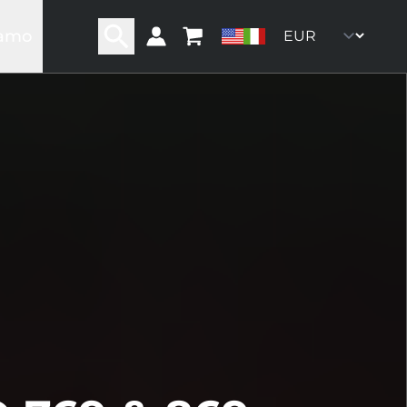
iamo
ra storia
ra rete
ro team
oni
ommunity