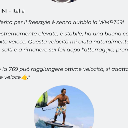
I - Italia
ferita per il freestyle è senza dubbio la WMP769!
estremamente elevate, è stabile, ha una buona ca
to veloce.
Questa velocità mi aiuta naturalment
i salti e a rimanere sul foil dopo l'atterraggio, pro
he la 769 può raggiungere ottime velocità, si adat
e veloce🤙."