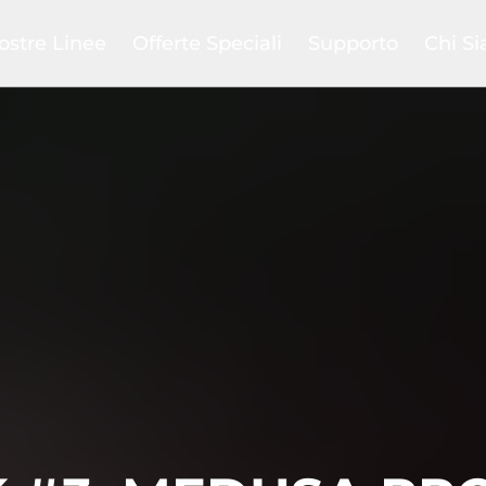
ostre Linee
Offerte Speciali
Supporto
Chi S
bird
Ritiro usato
Confronta
La nost
evil
Club
Help Center
La nost
en
Promozioni
FAQs
Il nost
grated System
Outlet
Pagamenti e spedizi
SAB C
ing
Manuali prodotti
Blog