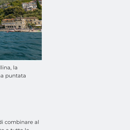
ina, la
na puntata
di combinare al