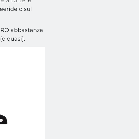
e a tutte le
freeride o sul
a PRO abbastanza
(o quasi).