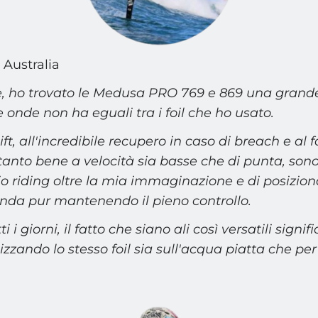
Australia
, ho trovato le Medusa PRO 769 e 869 una grande
le onde non ha eguali tra i foil che ho usato.
lift, all'incredibile recupero in caso di breach e al f
anto bene a velocità sia basse che di punta, sono
io riding oltre la mia immaginazione e di posizio
'onda pur mantenendo il pieno controllo.
tti i giorni, il fatto che siano ali così versatili signif
izzando lo stesso foil sia sull'acqua piatta che per 