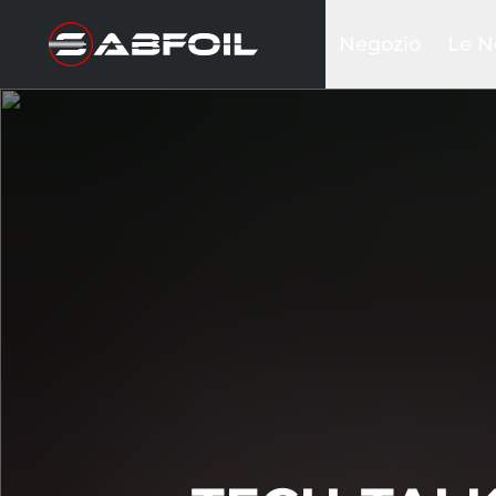
Negozio
Le N
Kit Foil Completi
Black
Kit glider
Sea D
Ali frontali
Krak
Piantoni
Inte
Stabilizzatori
Ala w
Fusoliere
Tavole
Wing & Sails
Accessori
Borse&Cover
Hardware
Abbigliamento
Promozioni