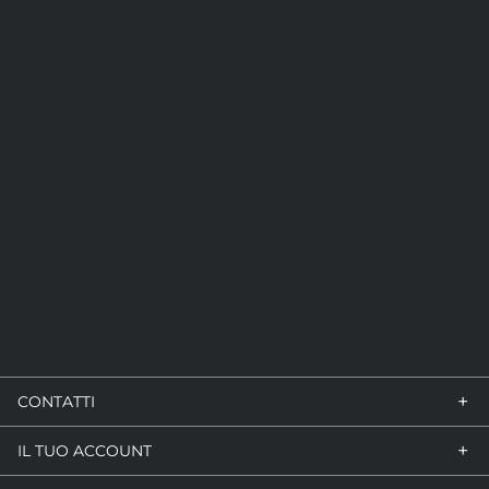
+
CONTATTI
+
IL TUO ACCOUNT
VIA GUIDO ROSSA, 7/9
47030 SAN MAURO PASCOLI (FC)