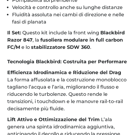
Pompabilità sorprendente
Velocità e controllo anche su lunghe distanze
Fluidità assoluta nei cambi di direzione e nelle
fasi di planata
Il Set:
Questo kit include la front wing
Blackbird
Razor 847
, la
fusoliera modulare in full carbon
FC/M
e lo
stabilizzatore SDW 360
.
Tecnologia Blackbird: Costruita per Performare
Efficienza Idrodinamica e Riduzione del Drag
La forma affusolata e la costruzione monoblocco
tagliano l’acqua e l’aria, migliorando il flusso e
riducendo le turbolenze. Questo rende le
transizioni, i touchdown e le manovre rail-to-rail
decisamente più fluide.
Lift Attivo e Ottimizzazione del Trim
L’ala
genera una spinta idrodinamica aggiuntiva,
anticipando il decollo e riducendo la pressione