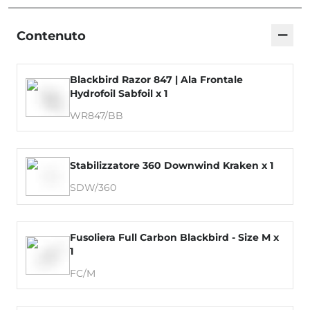
−
Contenuto
Blackbird Razor 847 | Ala Frontale
Hydrofoil Sabfoil x 1
WR847/BB
Stabilizzatore 360 Downwind Kraken x 1
SDW/360
Fusoliera Full Carbon Blackbird - Size M x
1
FC/M