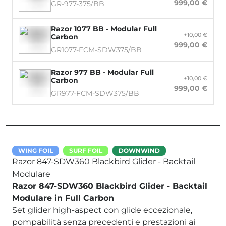
999,00 €
GR-977-375/BB
Razor 1077 BB - Modular Full
+10,00 €
Carbon
999,00 €
GR1077-FCM-SDW375/BB
Razor 977 BB - Modular Full
+10,00 €
Carbon
999,00 €
GR977-FCM-SDW375/BB
WING FOIL
SURF FOIL
DOWNWIND
Razor 847-SDW360 Blackbird Glider - Backtail
Modulare
Razor 847-SDW360 Blackbird Glider - Backtail
Modulare in Full Carbon
Set glider high-aspect con glide eccezionale,
pompabilità senza precedenti e prestazioni ai