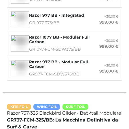
Razor 977 BB - Integrated
+30,00 €
999,00 €
GR-977-375/BB
Razor 1077 BB - Modular Full
+30,00 €
Carbon
999,00 €
GR1077-FCM-SDW375/BB
Razor 977 BB - Modular Full
+30,00 €
Carbon
999,00 €
GR977-FCM-SDW375/BB
KITE FOIL
WING FOIL
SURF FOIL
Razor 737-325 Blackbird Glider - Backtail Modulare
GR737-FCM-325/BB: La Macchina Definitiva da
Surf & Carve