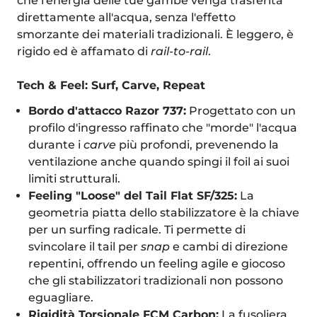
che l'energia delle tue gambe venga trasferita
direttamente all'acqua, senza l'effetto
smorzante dei materiali tradizionali. È leggero, è
rigido ed è affamato di
rail-to-rail
.
Tech & Feel: Surf, Carve, Repeat
Bordo d'attacco Razor 737:
Progettato con un
profilo d'ingresso raffinato che "morde" l'acqua
durante i
carve
più profondi, prevenendo la
ventilazione anche quando spingi il foil ai suoi
limiti strutturali.
Feeling "Loose" del Tail Flat SF/325:
La
geometria piatta dello stabilizzatore è la chiave
per un surfing radicale. Ti permette di
svincolare il tail per
snap
e cambi di direzione
repentini, offrendo un feeling agile e giocoso
che gli stabilizzatori tradizionali non possono
eguagliare.
Rigidità Torsionale FCM Carbon:
La fusoliera