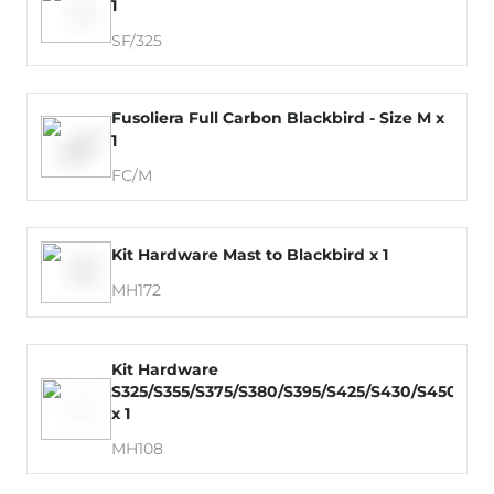
1
SF/325
Fusoliera Full Carbon Blackbird - Size M x
1
FC/M
Kit Hardware Mast to Blackbird x 1
MH172
Kit Hardware
S325/S355/S375/S380/S395/S425/S430/S450/S4
x 1
MH108