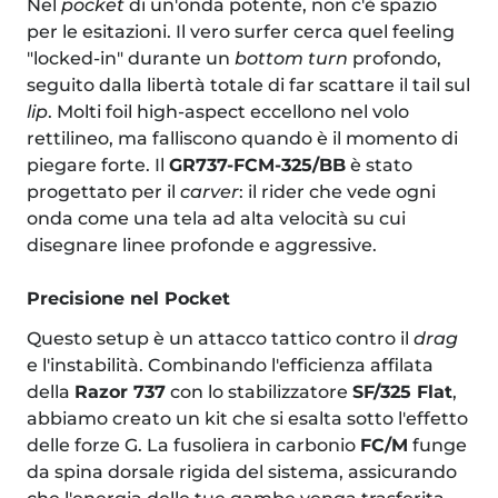
Nel
pocket
di un'onda potente, non c'è spazio
per le esitazioni. Il vero surfer cerca quel feeling
"locked-in" durante un
bottom turn
profondo,
seguito dalla libertà totale di far scattare il tail sul
lip
. Molti foil high-aspect eccellono nel volo
rettilineo, ma falliscono quando è il momento di
piegare forte. Il
GR737-FCM-325/BB
è stato
progettato per il
carver
: il rider che vede ogni
onda come una tela ad alta velocità su cui
disegnare linee profonde e aggressive.
Precisione nel Pocket
Questo setup è un attacco tattico contro il
drag
e l'instabilità. Combinando l'efficienza affilata
della
Razor 737
con lo stabilizzatore
SF/325 Flat
,
abbiamo creato un kit che si esalta sotto l'effetto
delle forze G. La fusoliera in carbonio
FC/M
funge
da spina dorsale rigida del sistema, assicurando