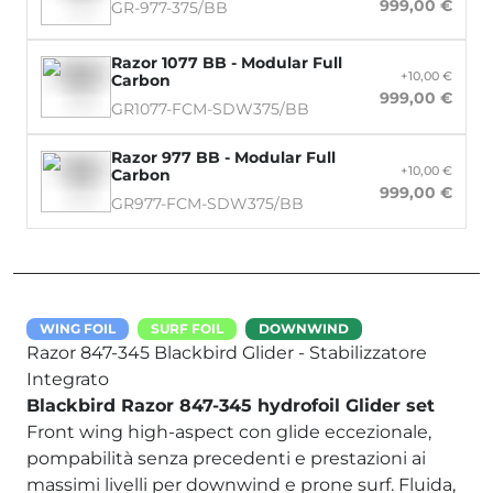
999,00 €
GR-977-375/BB
Razor 1077 BB - Modular Full
+10,00 €
Carbon
999,00 €
GR1077-FCM-SDW375/BB
Razor 977 BB - Modular Full
+10,00 €
Carbon
999,00 €
GR977-FCM-SDW375/BB
WING FOIL
SURF FOIL
DOWNWIND
Razor 847-345 Blackbird Glider - Stabilizzatore
Integrato
Blackbird Razor 847-345 hydrofoil Glider set
Front wing high-aspect con glide eccezionale,
pompabilità senza precedenti e prestazioni ai
massimi livelli per downwind e prone surf. Fluida,