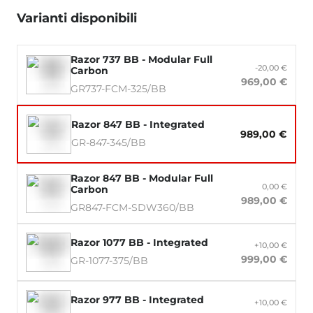
Varianti disponibili
Razor 737 BB - Modular Full
-20,00 €
Carbon
969,00 €
GR737-FCM-325/BB
Razor 847 BB - Integrated
989,00 €
GR-847-345/BB
Razor 847 BB - Modular Full
0,00 €
Carbon
989,00 €
GR847-FCM-SDW360/BB
Razor 1077 BB - Integrated
+10,00 €
999,00 €
GR-1077-375/BB
Razor 977 BB - Integrated
+10,00 €