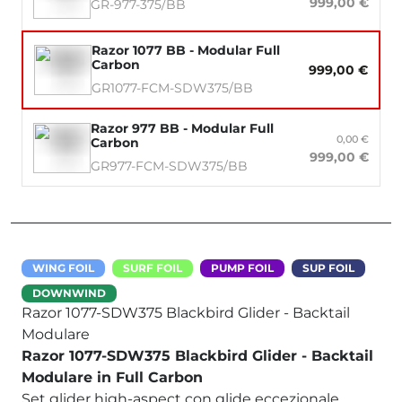
999,00 €
GR-977-375/BB
Razor 1077 BB - Modular Full
Carbon
999,00 €
GR1077-FCM-SDW375/BB
Razor 977 BB - Modular Full
0,00 €
Carbon
999,00 €
GR977-FCM-SDW375/BB
WING FOIL
SURF FOIL
PUMP FOIL
SUP FOIL
DOWNWIND
Razor 1077-SDW375 Blackbird Glider - Backtail
Modulare
Razor 1077-SDW375 Blackbird Glider - Backtail
Modulare in Full Carbon
Set glider high-aspect con glide eccezionale,