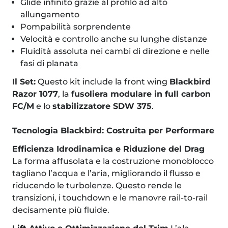
Glide infinito grazie al profilo ad alto
allungamento
Pompabilità sorprendente
Velocità e controllo anche su lunghe distanze
Fluidità assoluta nei cambi di direzione e nelle
fasi di planata
Il Set:
Questo kit include la front wing
Blackbird
Razor 1077
, la
fusoliera modulare in full carbon
FC/M
e lo
stabilizzatore SDW 375
.
Tecnologia Blackbird: Costruita per Performare
Efficienza Idrodinamica e Riduzione del Drag
La forma affusolata e la costruzione monoblocco
tagliano l’acqua e l’aria, migliorando il flusso e
riducendo le turbolenze. Questo rende le
transizioni, i touchdown e le manovre rail-to-rail
decisamente più fluide.