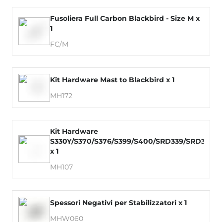
Fusoliera Full Carbon Blackbird - Size M x
1
FC/M
Kit Hardware Mast to Blackbird x 1
MH172
Kit Hardware
S330Y/S370/S376/S399/S400/SRD339/SRD379
x 1
MH107
Spessori Negativi per Stabilizzatori x 1
MHW060