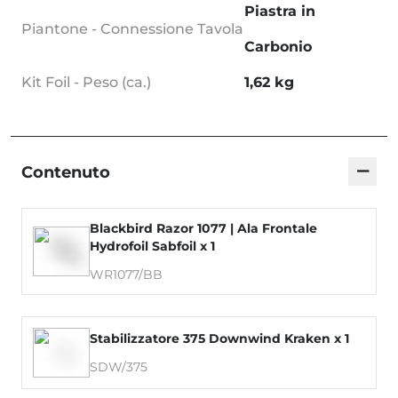
Piastra in
Piantone - Connessione Tavola
Carbonio
Kit Foil - Peso (ca.)
1,62 kg
−
Contenuto
Blackbird Razor 1077 | Ala Frontale
Hydrofoil Sabfoil x 1
WR1077/BB
Stabilizzatore 375 Downwind Kraken x 1
SDW/375