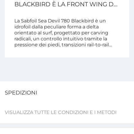
BLACKBIRD È LA FRONT WING DA
CARVING PIÙ DIVERTENTE IN
CIRCOLAZIONE
La Sabfoil Sea Devil 780 Blackbird è un
idrofoil dalla peculiare forma a delta
orientato al surf, progettato per carving
radicali, un controllo intuitivo tramite la
pressione dei piedi, transizioni rail-to-rail
senza sforzo e, sopra ogni altra cosa, una
progressione accelerata per ogni livello di
rider.
SPEDIZIONI
VISUALIZZA TUTTE LE CONDIZIONI E I METODI