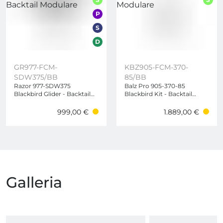
P
S
D
GR977-FCM-
KBZ905-FCM-370-
SDW375/BB
85/BB
Razor 977-SDW375
Balz Pro 905-370-85
Blackbird Glider - Backtail
Blackbird Kit - Backtail
Modulare
Modulare
999,00 €
1.889,00 €
Galleria