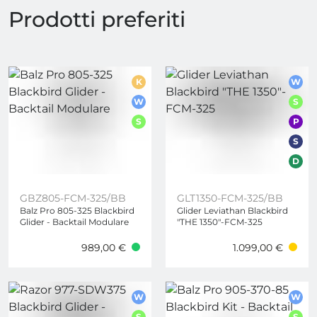
Prodotti preferiti
K
W
W
S
S
P
S
D
GBZ805-FCM-325/BB
GLT1350-FCM-325/BB
Balz Pro 805-325 Blackbird
Glider Leviathan Blackbird
Glider - Backtail Modulare
"THE 1350"-FCM-325
989,00 €
1.099,00 €
W
W
S
S