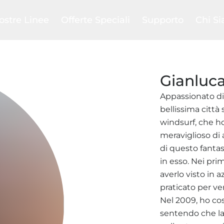
ostre Linee
Offerte Speciali
Supporto
Chi S
bird
Ritiro usato
Confronta
La nost
evil
Club
Help Center
La nost
en
Promozioni
FAQs
Il nost
grated System
Outlet
Pagamenti e spedizi
SAB C
Gianluca
ing
Manuali prodotti
Blog
Appassionato di 
bellissima città
windsurf, che ho
meraviglioso di 
di questo fantas
in esso. Nei prim
averlo visto in 
praticato per v
Nel 2009, ho cos
sentendo che la