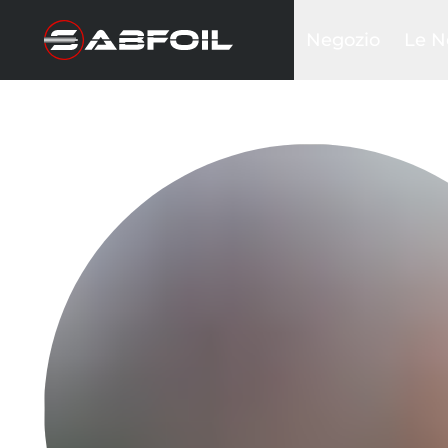
Negozio
Le N
Kit Foil Completi
Black
Kit glider
Sea D
Ali frontali
Krak
Piantoni
Inte
Stabilizzatori
Ala w
Fusoliere
Tavole
Wing & Sails
Accessori
Borse&Cover
Hardware
Abbigliamento
Promozioni