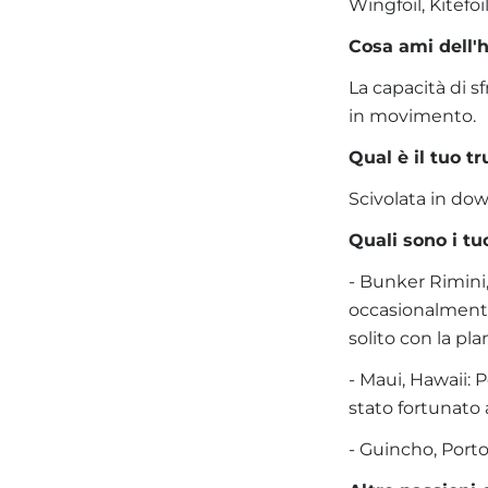
Wingfoil, Kitefo
Cosa ami dell'h
La capacità di s
in movimento.
Qual è il tuo tr
Scivolata in d
Quali sono i tuo
- Bunker Rimini, 
occasionalmente 
solito con la pla
- Maui, Hawaii: P
stato fortunato a
- Guincho, Porto