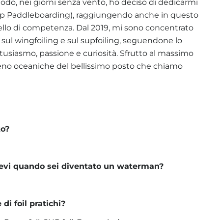
iodo, nei giorni senza vento, ho deciso di dedicarmi
Up Paddleboarding), raggiungendo anche in questo
vello di competenza. Dal 2019, mi sono concentrato
sul wingfoiling e sul supfoiling, seguendone lo
tusiasmo, passione e curiosità. Sfrutto al massimo
eno oceaniche del bellissimo posto che chiamo
to?
evi quando sei diventato un waterman?
 di foil pratichi?