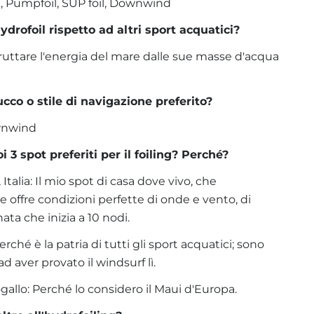
il, Pumpfoil, SUP foil, Downwind
ydrofoil rispetto ad altri sport acquatici?
fruttare l'energia del mare dalle sue masse d'acqua
ucco o stile di navigazione preferito?
ownwind
i 3 spot preferiti per il foiling? Perché?
Italia: Il mio spot di casa dove vivo, che
offre condizioni perfette di onde e vento, di
nata che inizia a 10 nodi.
erché è la patria di tutti gli sport acquatici; sono
d aver provato il windsurf lì.
gallo: Perché lo considero il Maui d'Europa.