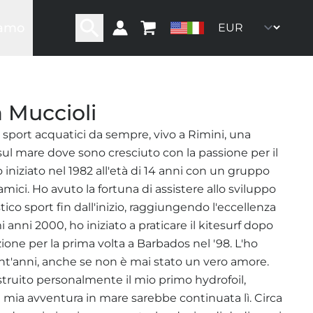
iamo
ra storia
ra rete
ro team
oni
ommunity
 Muccioli
sport acquatici da sempre, vivo a Rimini, una
 sul mare dove sono cresciuto con la passione per il
 iniziato nel 1982 all'età di 14 anni con un gruppo
amici. Ho avuto la fortuna di assistere allo sviluppo
tico sport fin dall'inizio, raggiungendo l'eccellenza
i anni 2000, ho iniziato a praticare il kitesurf dopo
azione per la prima volta a Barbados nel '98. L'ho
ent'anni, anche se non è mai stato un vero amore.
truito personalmente il mio primo hydrofoil,
 mia avventura in mare sarebbe continuata lì. Circa