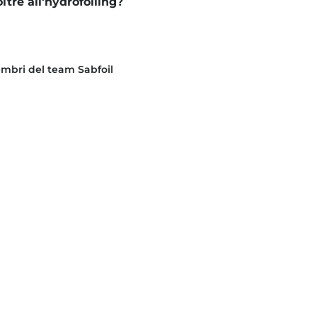
ltre all'hydrofoiling?
membri del team Sabfoil