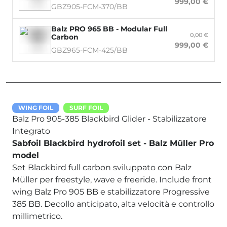
999,00 €
GBZ905-FCM-370/BB
Balz PRO 965 BB - Modular Full
0,00 €
Carbon
999,00 €
GBZ965-FCM-425/BB
WING FOIL
SURF FOIL
Balz Pro 905-385 Blackbird Glider - Stabilizzatore
Integrato
Sabfoil Blackbird hydrofoil set - Balz Müller Pro
model
Set Blackbird full carbon sviluppato con Balz
Müller per freestyle, wave e freeride. Include front
wing Balz Pro 905 BB e stabilizzatore Progressive
385 BB. Decollo anticipato, alta velocità e controllo
millimetrico.