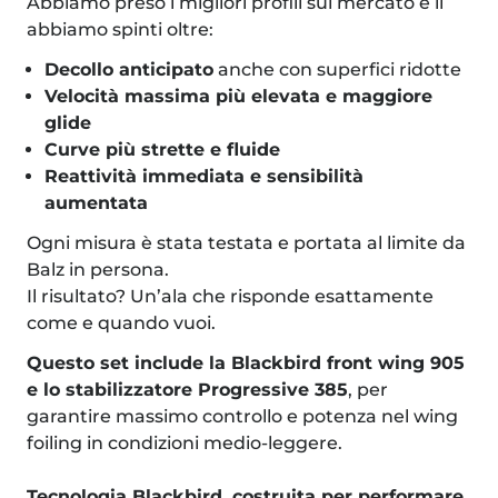
Abbiamo preso i migliori profili sul mercato e li
abbiamo spinti oltre:
Decollo anticipato
anche con superfici ridotte
Velocità massima più elevata e maggiore
glide
Curve più strette e fluide
Reattività immediata e sensibilità
aumentata
Ogni misura è stata testata e portata al limite da
Balz in persona.
Il risultato? Un’ala che risponde esattamente
come e quando vuoi.
Questo set include la Blackbird front wing 905
e lo stabilizzatore Progressive 385
, per
garantire massimo controllo e potenza nel wing
foiling in condizioni medio-leggere.
Tecnologia Blackbird, costruita per performare