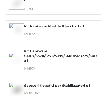
1
FC/M
Kit Hardware Mast to Blackbird x 1
MH172
Kit Hardware
S330Y/S370/S376/S399/S400/SRD339/SRD379
x 1
MH107
Spessori Negativi per Stabilizzatori x 1
MHW060