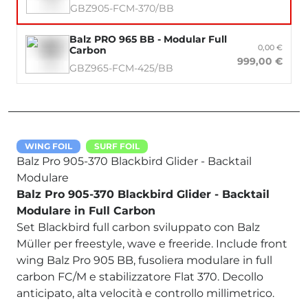
GBZ905-FCM-370/BB
Balz PRO 965 BB - Modular Full
0,00 €
Carbon
999,00 €
GBZ965-FCM-425/BB
WING FOIL
SURF FOIL
Balz Pro 905-370 Blackbird Glider - Backtail
Modulare
Balz Pro 905-370 Blackbird Glider - Backtail
Modulare in Full Carbon
Set Blackbird full carbon sviluppato con Balz
Müller per freestyle, wave e freeride. Include front
wing Balz Pro 905 BB, fusoliera modulare in full
carbon FC/M e stabilizzatore Flat 370. Decollo
anticipato, alta velocità e controllo millimetrico.