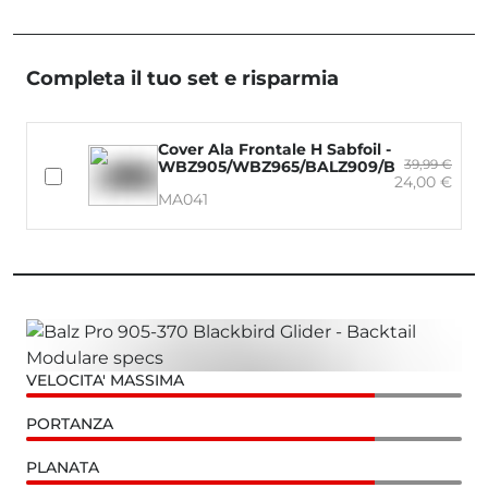
Completa il tuo set e risparmia
Cover Ala Frontale H Sabfoil -
39,99 €
WBZ905/WBZ965/BALZ909/BALZ969/W
24,00 €
MA041
VELOCITA' MASSIMA
PORTANZA
PLANATA