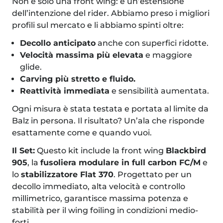
Non è solo una front wing: è un’estensione
dell’intenzione del rider. Abbiamo preso i migliori
profili sul mercato e li abbiamo spinti oltre:
Decollo anticipato
anche con superfici ridotte.
Velocità massima più elevata
e maggiore
glide.
Carving più stretto e fluido.
Reattività immediata
e sensibilità aumentata.
Ogni misura è stata testata e portata al limite da
Balz in persona. Il risultato? Un’ala che risponde
esattamente come e quando vuoi.
Il Set:
Questo kit include la front wing
Blackbird
905
, la
fusoliera modulare in full carbon FC/M
e
lo
stabilizzatore Flat 370
. Progettato per un
decollo immediato, alta velocità e controllo
millimetrico, garantisce massima potenza e
stabilità per il wing foiling in condizioni medio-
forti.