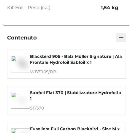
Kit Foil - Peso (ca.)
1,54 kg
−
Contenuto
Blackbird 905 - Balz Müller Signature | Ala
Frontale Hydrofoil Sabfoil x 1
WBZ905/BB
Sabfoil Flat 370 | Stabilizzatore Hydrofoil x
1
SF/370
Fusoliera Full Carbon Blackbird - Size M x