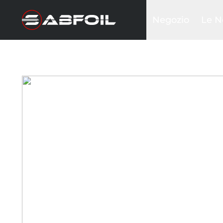
Negozio
Le N
Kit Foil Completi
Black
Kit glider
Sea D
Ali frontali
Krak
Piantoni
Inte
Stabilizzatori
Ala w
Fusoliere
Tavole
Wing & Sails
Accessori
Borse&Cover
Hardware
Abbigliamento
Promozioni