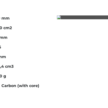
9 mm
00 cm2
1 mm
6
 mm
,4 cm3
0 g
l Carbon (with core)