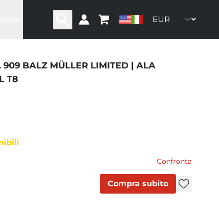
iamo
ra storia
ra rete
ro team
 909 BALZ MÜLLER LIMITED | ALA
oni
ommunity
L T8
ibili
Confronta
Compra subito