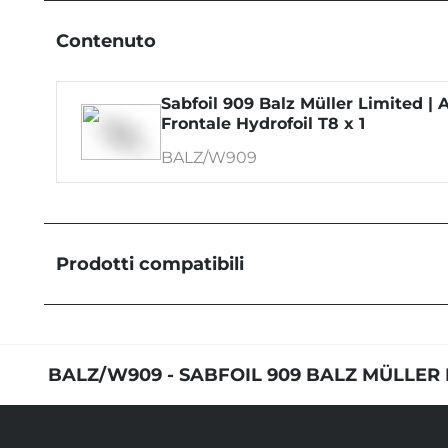
Contenuto
Sabfoil 909 Balz Müller Limited | 
Frontale Hydrofoil T8 x 1
BALZ/W909
Prodotti compatibili
Fusoliera 663 T8/R8
F663K
BALZ/W909 - SABFOIL 909 BALZ MÜLLER 
Fusoliera 700 - High Strength