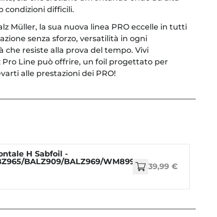
condizioni difficili.
z Müller, la sua nuova linea PRO eccelle in tutti
gazione senza sforzo, versatilità in ogni
à che resiste alla prova del tempo. Vivi
 Pro Line può offrire, un foil progettato per
evarti alle prestazioni dei PRO!
ontale H Sabfoil -
Z965/BALZ909/BALZ969/WM899/WM999
39,99 €