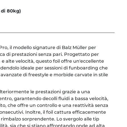
 di 80kg)
Pro, il modello signature di Balz Müller per
cerca di prestazioni senza pari. Progettato per
e alte velocità, questo foil offre un'eccellente
endendolo ideale per sessioni di funboarding che
vanzate di freestyle e morbide carvate in stile
ulteriormente le prestazioni grazie a una
ntro, garantendo decolli fluidi a bassa velocità,
to, che offre un controllo e una reattività senza
nsecutivi. Inoltre, il foil cattura efficacemente
n rimbalzo sorprendente. Lo svergolo alle tip
lità, sia che si stiano affrontando onde ad alta