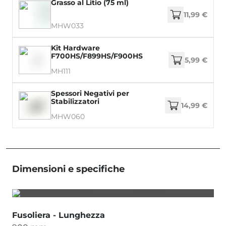
Grasso al Litio (75 ml)
11,99 €
MHW033
Kit Hardware
F700HS/F899HS/F900HS
5,99 €
MH111
Spessori Negativi per
Stabilizzatori
14,99 €
MHW060
Dimensioni e specifiche
Fusoliera - Lunghezza