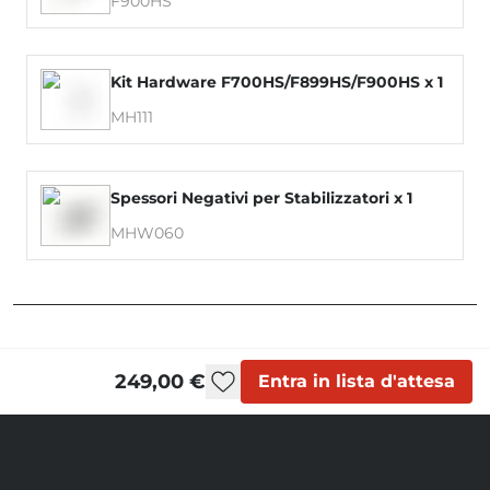
F900HS
Kit Hardware F700HS/F899HS/F900HS x 1
MH111
Spessori Negativi per Stabilizzatori x 1
MHW060
249,00 €
Entra in lista d'attesa