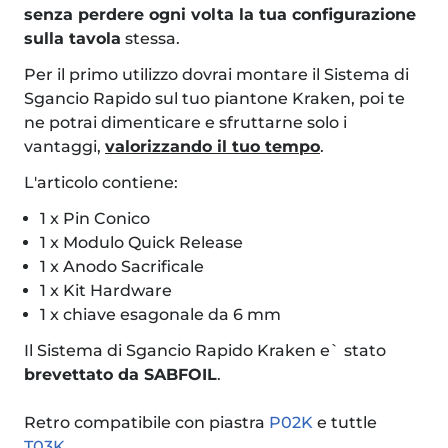
senza perdere ogni volta la tua configurazione
sulla tavola
stessa.
Per il primo utilizzo dovrai montare il Sistema di
Sgancio Rapido sul tuo piantone Kraken, poi te
ne potrai dimenticare e sfruttarne solo i
vantaggi,
valorizzando il tuo tempo
.
L'articolo contiene:
1 x Pin Conico
1 x Modulo Quick Release
1 x Anodo Sacrificale
1 x Kit Hardware
1 x chiave esagonale da 6 mm
Il Sistema di Sgancio Rapido Kraken e` stato
brevettato da SABFOIL
.
Retro compatibile con piastra
P02K
e tuttle
T03K
.