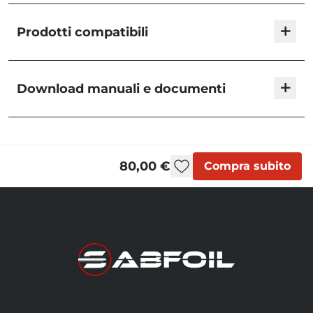
+
Prodotti compatibili
Piastra Rail- Kraken Modular System
+
Download manuali e documenti
P02K
Esaurito
Quick Release System [Q01K] | User Manual
Sabfoil Deep Tuttle
KMS
279,00 €
80,00 €
Compra subito
T04K