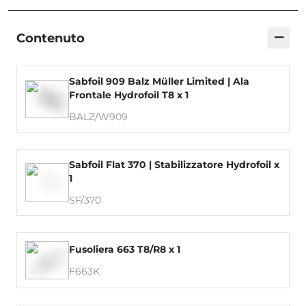
−
Contenuto
Sabfoil 909 Balz Müller Limited | Ala
Frontale Hydrofoil T8 x 1
BALZ/W909
Sabfoil Flat 370 | Stabilizzatore Hydrofoil x
1
SF/370
Fusoliera 663 T8/R8 x 1
F663K