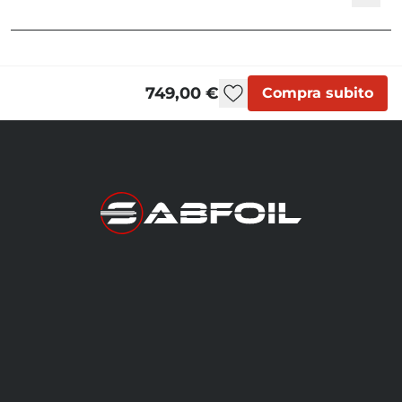
KMS Foil Sets | User Manual
749,00 €
Compra subito