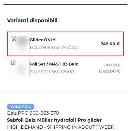
Varianti disponibili
Glider ONLY
749,00 €
BALZ/909-663-370/GLD
Foil Set / MAST 83 Balz
+820,00 €
1.569,00 €
BALZ/909-663-370/83
WING FOIL
Balz PRO 909-663-370
Sabfoil Balz Müller hydrofoil Pro glider
HIGH DEMAND - SHIPPING IN ABOUT 1 WEEK