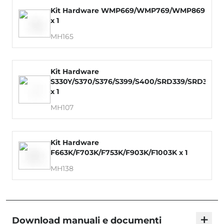
Kit Hardware WMP669/WMP769/WMP869
x 1
MH165
Kit Hardware
S330Y/S370/S376/S399/S400/SRD339/SRD379
x 1
MH107
Kit Hardware
F663K/F703K/F753K/F903K/F1003K x 1
MH138
+
Download manuali e documenti