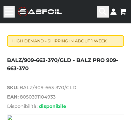
HIGH DEMAND - SHIPPING IN ABOUT 1 WEEK
BALZ/909-663-370/GLD - BALZ PRO 909-
663-370
SKU:
BALZ/909-663-370/GLD
EAN:
8050391104933
Disponibilità:
disponibile