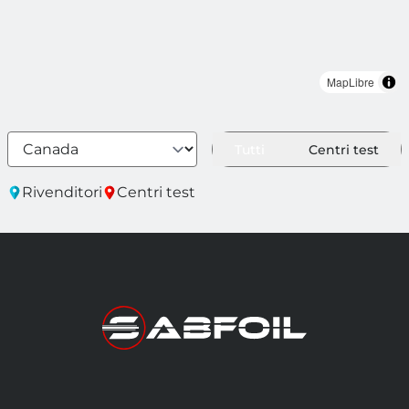
MapLibre
Tutti
Centri test
Rivenditori
Centri test