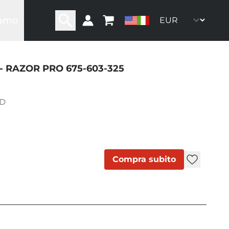
iamo
ra storia
ra rete
ro team
- RAZOR PRO 675-603-325
oni
ommunity
LD
Compra subito