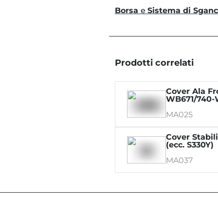
Borsa
e
Sistema di Sganc
Prodotti correlati
Cover Ala Fr
WB671/740-
W695
MA025
Cover Stabili
(ecc. S330Y)
MA037