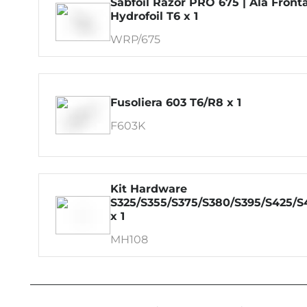
Sabfoil Razor PRO 675 | Ala Front
Hydrofoil T6 x 1
WRP/675
Fusoliera 603 T6/R8 x 1
F603K
Kit Hardware
S325/S355/S375/S380/S395/S425/
x 1
MH108