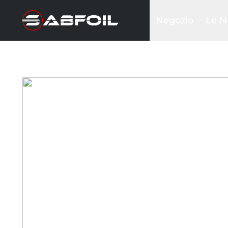
Negozio
Le N
Kit Foil Completi
Black
Kit glider
Sea D
Ali frontali
Krak
Piantoni
Inte
Stabilizzatori
Ala w
Fusoliere
Tavole
Wing & Sails
Accessori
Borse&Cover
Hardware
Abbigliamento
Promozioni