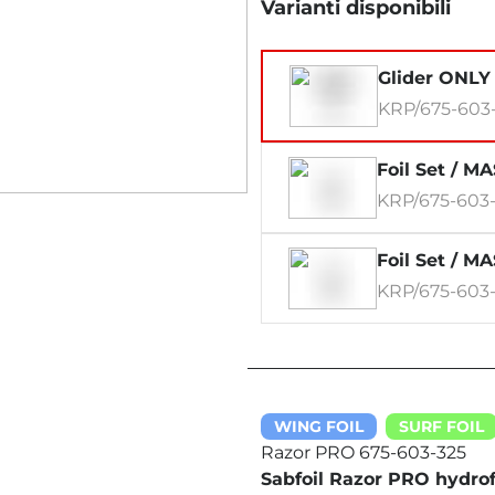
Varianti disponibili
Glider ONLY
KRP/675-603
Foil Set / M
KRP/675-603-
Foil Set / M
KRP/675-603-
WING FOIL
SURF FOIL
Razor PRO 675-603-325
Sabfoil Razor PRO hydrof