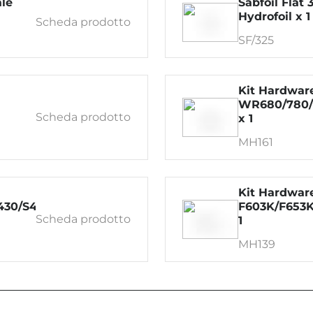
ale
Sabfoil Flat 
Hydrofoil x 1
Scheda prodotto
SF/325
Kit Hardwar
WR680/780/
Scheda prodotto
x 1
MH161
Kit Hardwar
S430/S450/S480/S483
F603K/F653K
Scheda prodotto
1
MH139