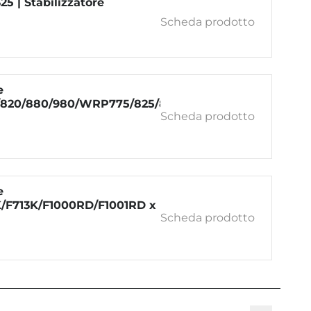
325 | Stabilizzatore
Scheda prodotto
e
820/880/980/WRP775/825/875
Scheda prodotto
e
/F713K/F1000RD/F1001RD x
Scheda prodotto