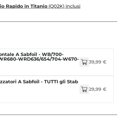
io Rapido in Titanio
(Q02K) inclusi
ontale A Sabfoil - WB/700-
WR680-WRD636/654/704-W670-
39,99 €
zzatori A Sabfoil - TUTTI gli Stab
29,99 €