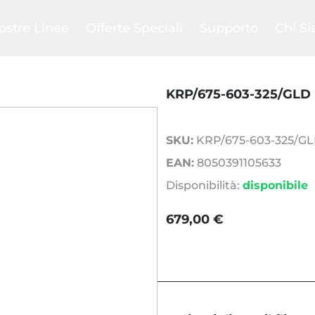
ostre Linee
Offerte Speciali
Supporto
Chi S
bird
Ritiro usato
Confronta
La nost
evil
Club
Help Center
La nost
en
Promozioni
FAQs
Il nost
KRP/675-603-325/GLD 
grated System
Outlet
Pagamenti e spedizi
SAB C
ing
Manuali prodotti
Blog
SKU:
KRP/675-603-325/G
EAN:
8050391105633
Disponibilità:
disponibile
679,00 €