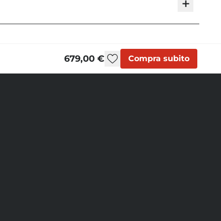
+
679,00 €
Compra subito