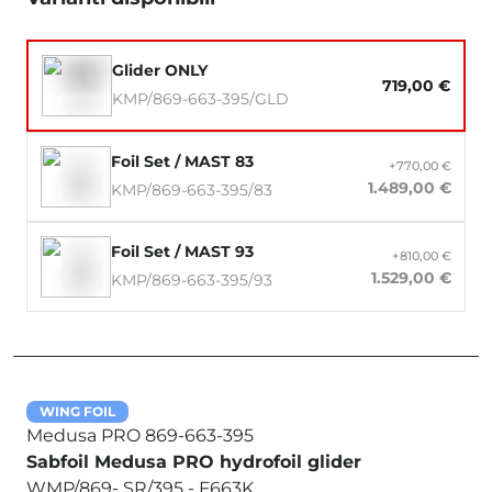
Glider ONLY
719,00 €
KMP/869-663-395/GLD
Foil Set / MAST 83
+770,00 €
1.489,00 €
KMP/869-663-395/83
Foil Set / MAST 93
+810,00 €
1.529,00 €
KMP/869-663-395/93
WING FOIL
Medusa PRO 869-663-395
Sabfoil Medusa PRO hydrofoil glider
WMP/869- SR/395 - F663K