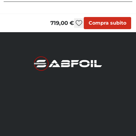
KMS Foil Sets | User Manual
719,00 €
Compra subito