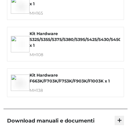
x 1
MH165
Kit Hardware
S325/S355/S375/S380/S395/S425/S430/S450/S4
x 1
MH108
Kit Hardware
F663K/F703K/F753K/F903K/F1003K x 1
MH138
+
Download manuali e documenti