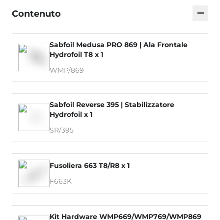
−
Contenuto
Sabfoil Medusa PRO 869 | Ala Frontale
Hydrofoil T8 x 1
WMP/869
Sabfoil Reverse 395 | Stabilizzatore
Hydrofoil x 1
SR/395
Fusoliera 663 T8/R8 x 1
F663K
Kit Hardware WMP669/WMP769/WMP869