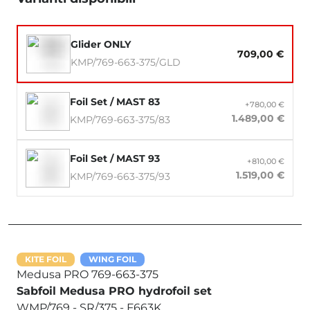
Glider ONLY
709,00 €
KMP/769-663-375/GLD
Foil Set / MAST 83
+780,00 €
1.489,00 €
KMP/769-663-375/83
Foil Set / MAST 93
+810,00 €
1.519,00 €
KMP/769-663-375/93
KITE FOIL
WING FOIL
Medusa PRO 769-663-375
Sabfoil Medusa PRO hydrofoil set
WMP/769 - SR/375 - F663K