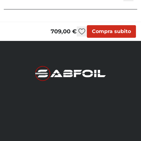
KMS Foil Sets | User Manual
709,00 €
Compra subito