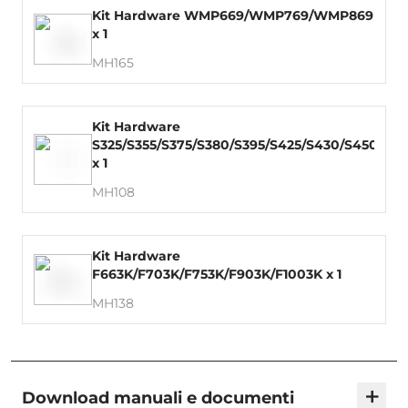
Kit Hardware WMP669/WMP769/WMP869
x 1
MH165
Kit Hardware
S325/S355/S375/S380/S395/S425/S430/S450/S4
x 1
MH108
Kit Hardware
F663K/F703K/F753K/F903K/F1003K x 1
MH138
+
Download manuali e documenti