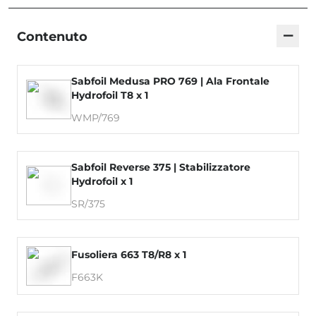
−
Contenuto
Sabfoil Medusa PRO 769 | Ala Frontale
Hydrofoil T8 x 1
WMP/769
Sabfoil Reverse 375 | Stabilizzatore
Hydrofoil x 1
SR/375
Fusoliera 663 T8/R8 x 1
F663K