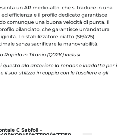
esenta un AR medio-alto, che si traduce in una
ed efficienza e il profilo dedicato garantisce
do comunque una buona velocità di punta. Il
rofilo bilanciato, che garantisce un'andatura
rigidità. Lo stabilizzatore piatto (SF/425)
timale senza sacrificare la manovrabilità.
 Rapido in Titanio (Q02K) inclusi
i questa ala anteriore la rendono inadatta per i
me il suo utilizzo in coppia con le fusoliere e gli
ntale C Sabfoil -
40/WO945/WT1100/WT1250