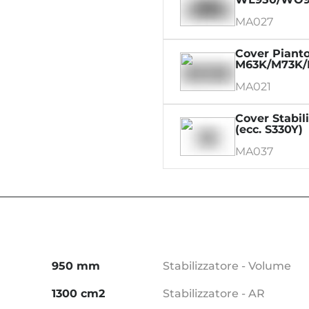
MA027
Cover Pianto
M63K/M73K/
MA021
Cover Stabili
(ecc. S330Y)
MA037
950 mm
Stabilizzatore - Volume
1300 cm2
Stabilizzatore - AR