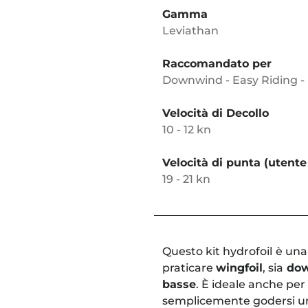
Gamma
Leviathan
Raccomandato per
Downwind - Easy Riding -
Velocità di Decollo
10 - 12 kn
Velocità di punta (utente
19 - 21 kn
Questo kit hydrofoil
è una
praticare
wingfoil
, sia
do
basse
. È ideale anche per
semplicemente godersi un'