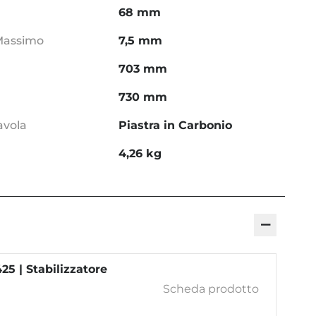
68 mm
 Massimo
7,5 mm
703 mm
730 mm
avola
Piastra in Carbonio
4,26 kg
−
425 | Stabilizzatore
Scheda prodotto