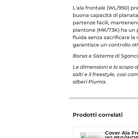
L'ala frontale (WL/950) pr
buona capacità di planata 
partenze facili, mantenen
piantone (MK/73K) ha un p
fluida senza sacrificare la 
garantisce un controllo ot
Borsa e Sistema di Sgancio
Le dimensioni e lo scopo d
salti e il freestyle, così co
alberi Piuma.
Prodotti correlati
Cover Ala Fro
WL950/WO9