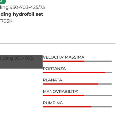
D
iding 950-703-425/73
ding hydrofoil set
 F703K
VELOCITA' MASSIMA
PORTANZA
PLANATA
MANOVRABILITA'
PUMPING