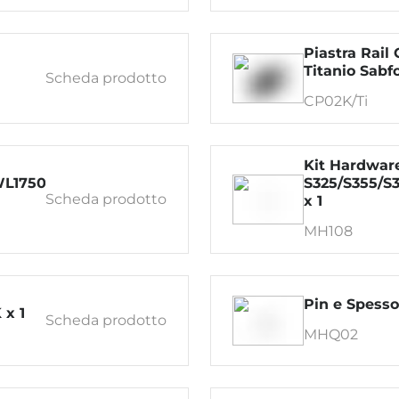
Piastra Rail 
Titanio Sabfo
Scheda prodotto
CP02K/Ti
Kit Hardwar
WL1750/WM999
S325/S355/S
Scheda prodotto
x 1
MH108
Pin e Spesso
 x 1
Scheda prodotto
MHQ02