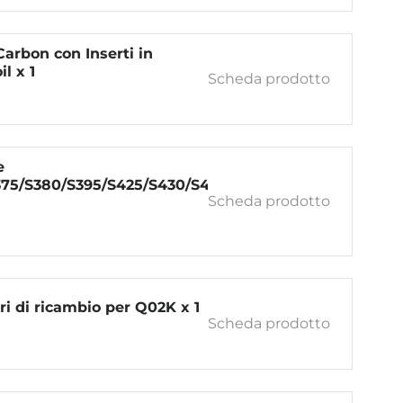
Carbon con Inserti in
il x 1
Scheda prodotto
e
375/S380/S395/S425/S430/S450/S480/S483
Scheda prodotto
ri di ricambio per Q02K x 1
Scheda prodotto