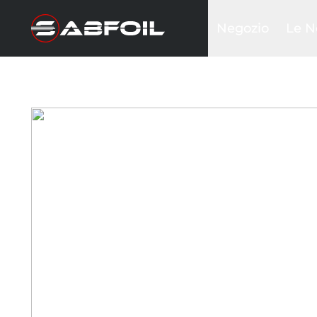
Negozio
Le N
Kit Foil Completi
Black
Kit glider
Sea D
Ali frontali
Krak
Piantoni
Inte
Stabilizzatori
Ala w
Fusoliere
Tavole
Wing & Sails
Accessori
Borse&Cover
Hardware
Abbigliamento
Promozioni