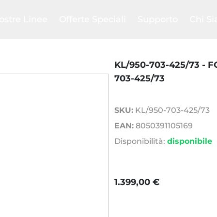
ostre Linee
Offerte Speciali
Supporto
Chi S
bird
Ritiro usato
Confronta
La nost
evil
Club
Help Center
La nost
en
Promozioni
FAQs
Il nost
KL/950-703-425/73 - 
grated System
Outlet
Pagamenti e spedizi
SAB C
703-425/73
ing
Manuali prodotti
Blog
SKU:
KL/950-703-425/73
EAN:
8050391105169
Disponibilità:
disponibile
1.399,00 €