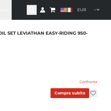
iamo
ra storia
ra rete
ro team
FOIL SET LEVIATHAN EASY-RIDING 950-
oni
ommunity
Confronta
Compra subito