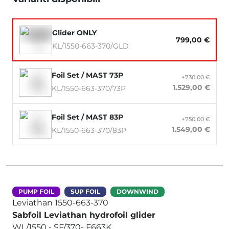
Glider ONLY
799,00 €
KL/1550-663-370/GLD
Foil Set / MAST 73P
+730,00 €
1.529,00 €
KL/1550-663-370/73P
Foil Set / MAST 83P
+750,00 €
1.549,00 €
KL/1550-663-370/83P
PUMP FOIL
SUP FOIL
DOWNWIND
Leviathan 1550-663-370
Sabfoil Leviathan hydrofoil glider
WL/1550 - SF/370- F663K