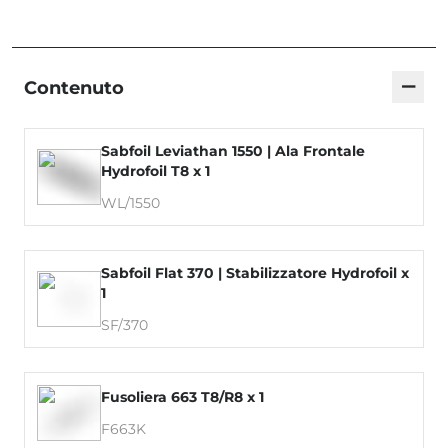
−
Contenuto
Sabfoil Leviathan 1550 | Ala Frontale
Hydrofoil T8 x 1
WL/1550
Sabfoil Flat 370 | Stabilizzatore Hydrofoil x
1
SF/370
Fusoliera 663 T8/R8 x 1
F663K