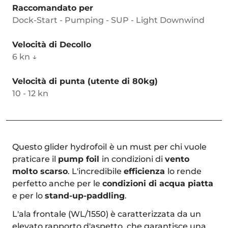
Raccomandato per
Dock-Start - Pumping - SUP - Light Downwind
Velocità di Decollo
6 kn ↓
Velocità di punta (utente di 80kg)
10 - 12 kn
Questo glider hydrofoil
è un must per chi vuole
praticare il
pump foil
in condizioni di
vento
molto scarso
. L'incredibile
efficienza
lo rende
perfetto anche per le
condizioni di acqua piatta
e per lo
stand-up-paddling
.
L'ala frontale (WL/1550) è caratterizzata da un
elevato rapporto d'aspetto, che garantisce una