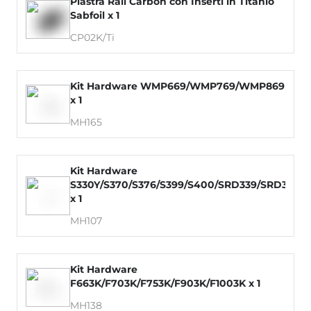
Piastra Rail Carbon con Inserti in Titanio
Sabfoil x 1
CP02K/Ti
Kit Hardware WMP669/WMP769/WMP869
x 1
MH165
Kit Hardware
S330Y/S370/S376/S399/S400/SRD339/SRD379
x 1
MH107
Kit Hardware
F663K/F703K/F753K/F903K/F1003K x 1
MH138