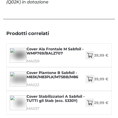
(Q02K) in dotazione
Prodotti correlati
Cover Ala Frontale M Sabfoil -
WMP769/BALZ707
39,99 €
MA059
Cover Piantone B Sabfoil -
M83K/M83PLK/M75BB/M86
39,99 €
MA022
Cover Stabilizzatori A Sabfoil -
TUTTI gli Stab (ecc. S330Y)
29,99 €
MA037