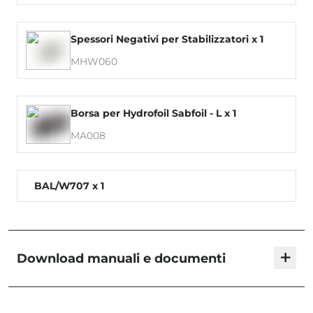
Spessori Negativi per Stabilizzatori x 1
MHW060
Borsa per Hydrofoil Sabfoil - L x 1
MA008
BAL/W707 x 1
+
Download manuali e documenti
KMS Foil Sets | User Manual