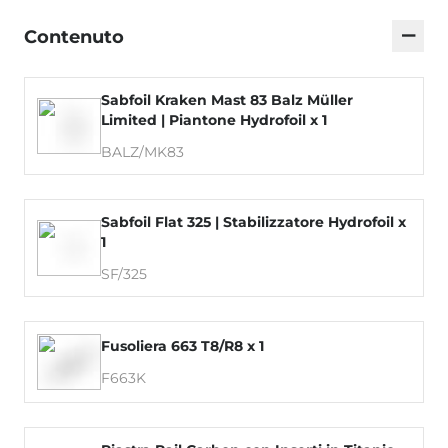
−
Contenuto
Sabfoil Kraken Mast 83 Balz Müller
Limited | Piantone Hydrofoil x 1
BALZ/MK83
Sabfoil Flat 325 | Stabilizzatore Hydrofoil x
1
SF/325
Fusoliera 663 T8/R8 x 1
F663K