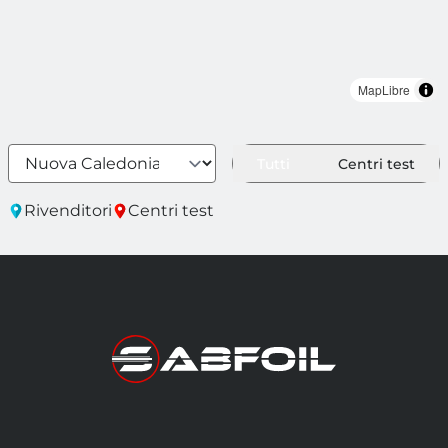
MapLibre
Tutti
Centri test
Rivenditori
Centri test