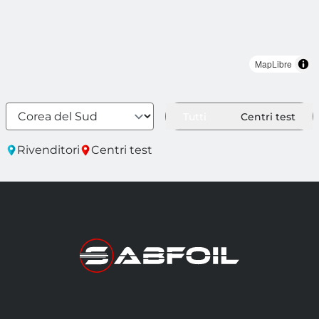
MapLibre
Tutti
Centri test
Rivenditori
Centri test