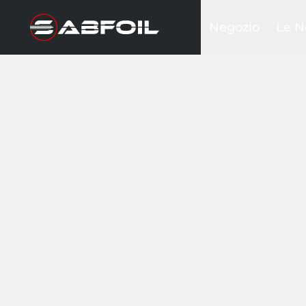
Negozio
Le N
Kit Foil Completi
Black
Kit glider
Sea D
Ali frontali
Krak
Piantoni
Inte
Stabilizzatori
Ala w
Fusoliere
Tavole
Wing & Sails
Accessori
Borse&Cover
Hardware
Abbigliamento
Promozioni