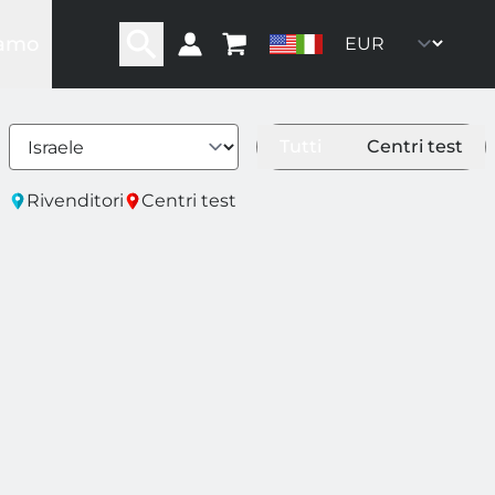
iamo
ra storia
ra rete
ro team
Tutti
Centri test
oni
ommunity
Rivenditori
Centri test