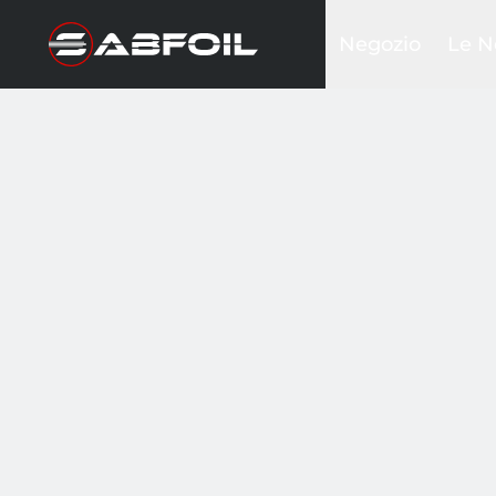
Negozio
Le N
Kit Foil Completi
Black
Kit glider
Sea D
Ali frontali
Krak
Piantoni
Inte
Stabilizzatori
Ala w
Fusoliere
Tavole
Wing & Sails
Accessori
Borse&Cover
Hardware
Abbigliamento
Promozioni