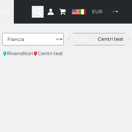
iamo
ra storia
ra rete
ro team
Tutti
Centri test
oni
ommunity
Rivenditori
Centri test