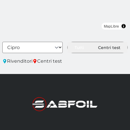
MapLibre
Tutti
Centri test
Rivenditori
Centri test