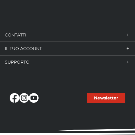
+
CONTATTI
+
IL TUO ACCOUNT
VIA GUIDO ROSSA, 7/9
47030 SAN MAURO PASCOLI (FC)
ITALY
+
SUPPORTO
IL MIO ACCOUNT
PHONE:
+39 0541 931 612
STORICO ORDINI
MANUALI UTENTE
MAIL:
SALES@SABFOIL.COM
METODI DI PAGAMENTO
Newsletter
SPEDIZIONI
CREDITI SAB