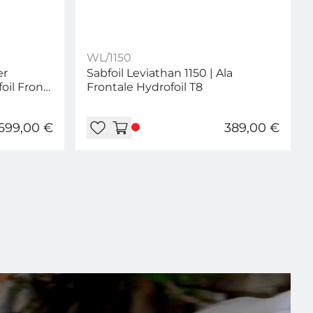
WL/1150
er
Sabfoil Leviathan 1150 | Ala
oil Front
Frontale Hydrofoil T8
699,00 €
389,00 €