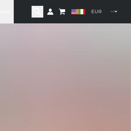
iamo
ra storia
ra rete
ro team
oni
ommunity