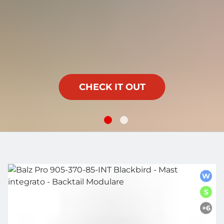
CHECK IT OUT
W
S
+6