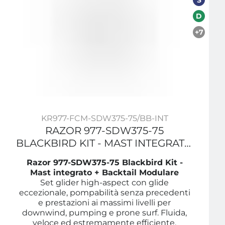
S
D
+7
KR977-FCM-SDW375-75/BB-INT
RAZOR 977-SDW375-75
BLACKBIRD KIT - MAST INTEGRATO
+ BACKTAIL MODULARE
Razor 977-SDW375-75 Blackbird Kit -
Mast integrato + Backtail Modulare
Set glider high-aspect con glide
eccezionale, pompabilità senza precedenti
e prestazioni ai massimi livelli per
downwind, pumping e prone surf. Fluida,
veloce ed estremamente efficiente.