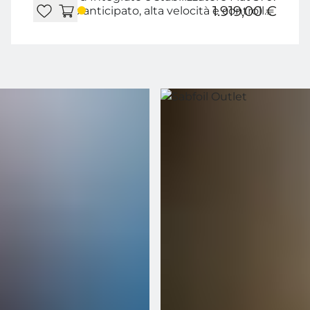
1.919,00 €
Decollo anticipato, alta velocità e controllo
millimetrico.