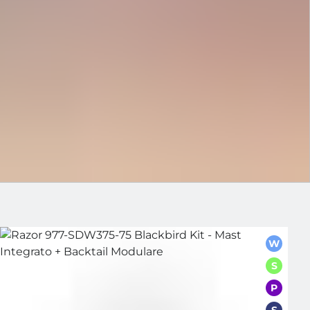
W
S
P