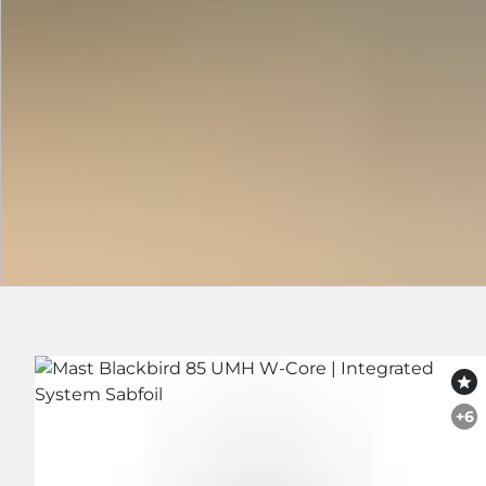
Sabfoil
+6