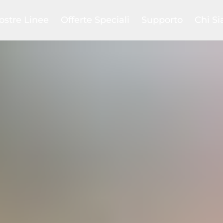
ostre Linee
Offerte Speciali
Supporto
Chi S
bird
Ritiro usato
Confronta
La nost
evil
Club
Help Center
La nost
en
Promozioni
FAQs
Il nost
grated System
Outlet
Pagamenti e spedizi
SAB C
ing
Manuali prodotti
Blog