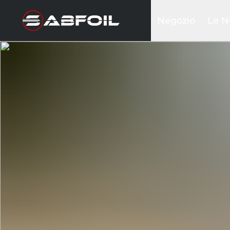
Negozio
Le N
Kit Foil Completi
Black
Kit glider
Sea D
Ali frontali
Krak
Piantoni
Inte
Stabilizzatori
Ala w
Fusoliere
Tavole
Wing & Sails
Accessori
Borse&Cover
Hardware
Abbigliamento
Promozioni