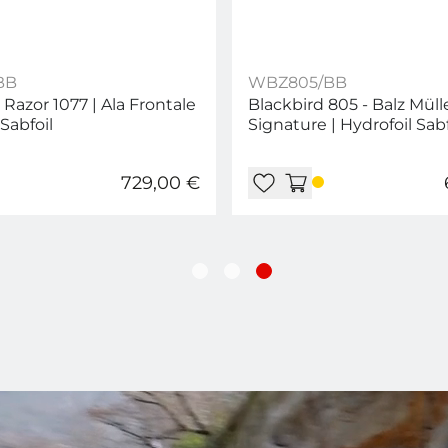
BB
WBZ805/BB
 Razor 1077 | Ala Frontale
Blackbird 805 - Balz Müll
Sabfoil
Signature | Hydrofoil Sabf
Wing
729,00 €